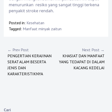
menurunkan resiko yang sangat tinggi terkena
penyakit stroke rendah.
Posted in:
Kesehatan
Tagged:
Manfaat minyak zaitun
N
← Prev Post
Next Post →
PENGERTIAN KERAJINAN
KHASIAT DAN MANFAAT
a
SERAT ALAM BESERTA
YANG TEDAPAT DI DALAM
v
JENIS DAN
KACANG KEDELAI
KARAKTERISTIKNYA
i
g
a
s
Cari