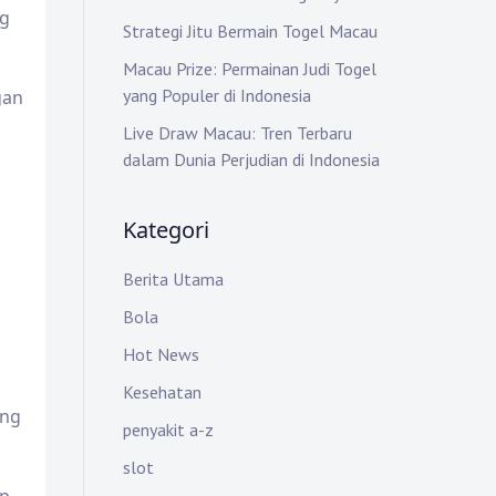
ng
Strategi Jitu Bermain Togel Macau
Macau Prize: Permainan Judi Togel
yang Populer di Indonesia
gan
Live Draw Macau: Tren Terbaru
dalam Dunia Perjudian di Indonesia
Kategori
h
Berita Utama
Bola
Hot News
Kesehatan
ang
penyakit a-z
slot