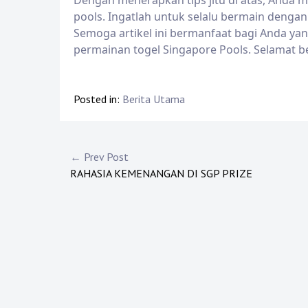
Dengan menerapkan tips jitu di atas, Anda m
pools. Ingatlah untuk selalu bermain dengan
Semoga artikel ini bermanfaat bagi Anda y
permainan togel Singapore Pools. Selamat b
Posted in:
Berita Utama
N
← Prev Post
RAHASIA KEMENANGAN DI SGP PRIZE
a
v
i
g
a