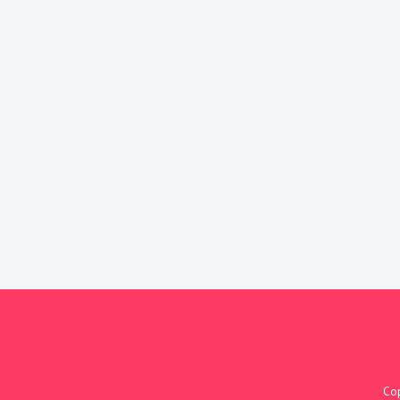
s
i
p
o
s
Co