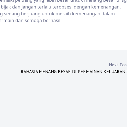
emiliki peluang yang lebih besar untuk menang besar di s
 bijak dan jangan terlalu terobsesi dengan kemenangan.
ang sedang berjuang untuk meraih kemenangan dalam
ermain dan semoga berhasil!
Next Po
RAHASIA MENANG BESAR DI PERMAINAN KELUARAN 