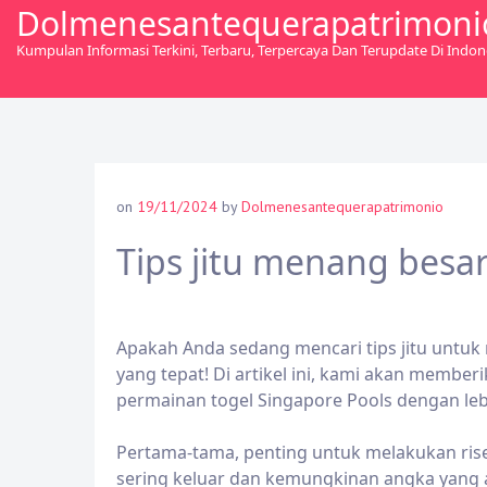
S
Dolmenesantequerapatrimoni
k
Kumpulan Informasi Terkini, Terbaru, Terpercaya Dan Terupdate Di Indon
i
p
t
o
c
o
on
19/11/2024
by
Dolmenesantequerapatrimonio
n
t
Tips jitu menang besar
e
n
t
Apakah Anda sedang mencari tips jitu untuk 
yang tepat! Di artikel ini, kami akan mem
permainan togel Singapore Pools dengan le
Pertama-tama, penting untuk melakukan ri
sering keluar dan kemungkinan angka yang