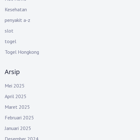
Kesehatan
penyakit a-z
slot
togel
Togel Hongkong
Arsip
Mei 2025
April 2025
Maret 2025
Februari 2025
Januari 2025
Desember 2024