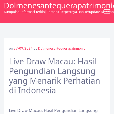
S
Dolmenesantequerapatrimoni
k
Kumpulan Informasi Terkini, Terbaru, Terpercaya Dan Terupdate Di Indon
i
p
t
o
c
o
on
27/09/2024
by
Dolmenesantequerapatrimonio
n
t
Live Draw Macau: Hasil
e
Pengundian Langsung
n
t
yang Menarik Perhatian
di Indonesia
Live Draw Macau: Hasil Pengundian Langsung