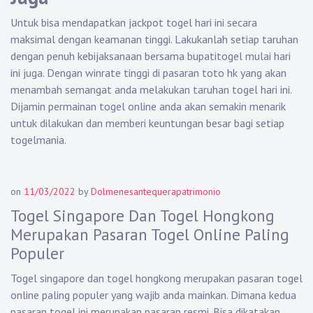
Untuk bisa mendapatkan jackpot togel hari ini secara
maksimal dengan keamanan tinggi. Lakukanlah setiap taruhan
dengan penuh kebijaksanaan bersama bupatitogel mulai hari
ini juga. Dengan winrate tinggi di pasaran toto hk yang akan
menambah semangat anda melakukan taruhan togel hari ini.
Dijamin permainan togel online anda akan semakin menarik
untuk dilakukan dan memberi keuntungan besar bagi setiap
togelmania.
on
11/03/2022
by
Dolmenesantequerapatrimonio
Togel Singapore Dan Togel Hongkong
Merupakan Pasaran Togel Online Paling
Populer
Togel singapore dan togel hongkong merupakan pasaran togel
online paling populer yang wajib anda mainkan. Dimana kedua
pasaran togel ini merupakan pasaran resmi. Bisa dikatakan