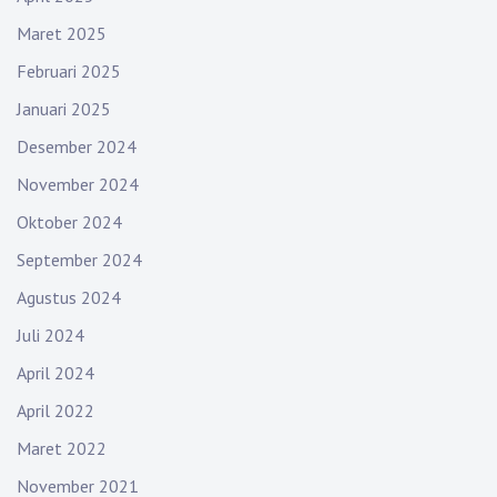
Maret 2025
Februari 2025
Januari 2025
Desember 2024
November 2024
Oktober 2024
September 2024
Agustus 2024
Juli 2024
April 2024
April 2022
Maret 2022
November 2021