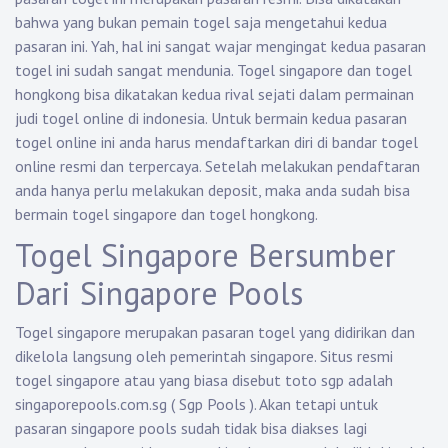
bahwa yang bukan pemain togel saja mengetahui kedua
pasaran ini. Yah, hal ini sangat wajar mengingat kedua pasaran
togel ini sudah sangat mendunia.
Togel singapore
dan togel
hongkong bisa dikatakan kedua rival sejati dalam permainan
judi togel online di indonesia. Untuk bermain kedua pasaran
togel online ini anda harus mendaftarkan diri di bandar togel
online resmi dan terpercaya. Setelah melakukan pendaftaran
anda hanya perlu melakukan deposit, maka anda sudah bisa
bermain togel singapore dan togel hongkong.
Togel Singapore Bersumber
Dari Singapore Pools
Togel singapore merupakan pasaran togel yang didirikan dan
dikelola langsung oleh pemerintah singapore. Situs resmi
togel singapore atau yang biasa disebut toto sgp adalah
singaporepools.com.sg ( Sgp Pools ). Akan tetapi untuk
pasaran singapore pools sudah tidak bisa diakses lagi