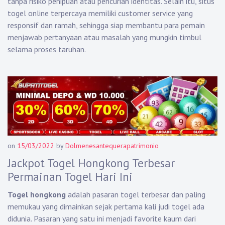
tanpa risiko penipuan atau pencurian identitas. Selain itu, situs
togel online terpercaya memiliki customer service yang
responsif dan ramah, sehingga siap membantu para pemain
menjawab pertanyaan atau masalah yang mungkin timbul
selama proses taruhan.
on
15/03/2022
by
Dolmenesantequerapatrimonio
Jackpot Togel Hongkong Terbesar
Permainan Togel Hari Ini
Togel hongkong
adalah pasaran togel terbesar dan paling
memukau yang dimainkan sejak pertama kali judi togel ada
didunia. Pasaran yang satu ini menjadi favorite kaum dari