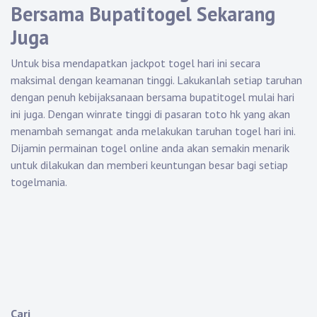
Bersama Bupatitogel Sekarang
Juga
Untuk bisa mendapatkan jackpot togel hari ini secara
maksimal dengan keamanan tinggi. Lakukanlah setiap taruhan
dengan penuh kebijaksanaan bersama bupatitogel mulai hari
ini juga. Dengan winrate tinggi di pasaran toto hk yang akan
menambah semangat anda melakukan taruhan togel hari ini.
Dijamin permainan togel online anda akan semakin menarik
untuk dilakukan dan memberi keuntungan besar bagi setiap
togelmania.
Cari