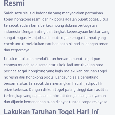
Resmi
Salah satu situs di indonesia yang menyediakan permainan
togel hongkong resmi dari hk pools adalah bupatitogel. Situs
tersebut sudah lama berkecimpung didunia pertogelan
indonesia. Dengan rating dan tingkat kepercayaan bettor yang
sangat bagus. Menjadikan bupatitogel sebagai tempat yang
cocok untuk melakukan taruhan toto hk hari ini dengan aman
dan terpercaya.
Untuk melakukan pendaftaran bersama bupatitogel pun
caranya mudah saja serta gratis kok. Jadi untuk kalian para
pecinta
togel
hongkong yang ingin melakukan taruhan togel
hk resmi dari hongkong pools. Langsung saja bergabung
bersama situs tersebut dan menangkan hadiah jackpot hk
prize terbesar. Dengan diskon togel paling tinggi dan fasilitas
terlengkap yang dapat anda nikmati dengan sangat nyaman
dan dijamin kemenangan akan dibayar tuntas tanpa rekayasa.
Lakukan Taruhan Togel Hari Ini