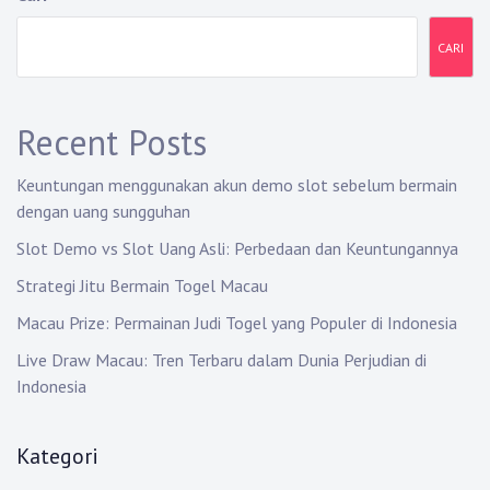
CARI
Recent Posts
Keuntungan menggunakan akun demo slot sebelum bermain
dengan uang sungguhan
Slot Demo vs Slot Uang Asli: Perbedaan dan Keuntungannya
Strategi Jitu Bermain Togel Macau
Macau Prize: Permainan Judi Togel yang Populer di Indonesia
Live Draw Macau: Tren Terbaru dalam Dunia Perjudian di
Indonesia
Kategori